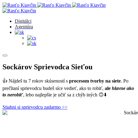
Digitálci
Agentúra
Sockárov Sprievodca Sieťou
👍 Nájdeš tu 7 rokov skúseností s
procesom tvorby na siete
. Po
prečítaní sprievodcu budeš síce vedieť, ako to robiť,
ale
hlavne
ako
to nerobiť
, lebo najlepšie je učiť sa z chýb iných 🙃⬇️
Stiahni si sprievodcu zadarmo >>