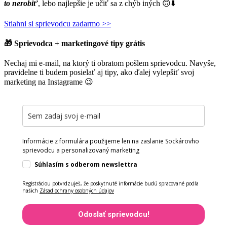
to nerobiť
, lebo najlepšie je učiť sa z chýb iných 🙃⬇️
Stiahni si sprievodcu zadarmo >>
🎁 Sprievodca + marketingové tipy grátis
Nechaj mi e-mail, na ktorý ti obratom pošlem sprievodcu. Navyše,
pravidelne ti budem posielať aj tipy, ako ďalej vylepšiť svoj
marketing na Instagrame 😉
Informácie z formulára použijeme len na zaslanie Sockárovho
sprievodcu a personalizovaný marketing
Súhlasím s odberom newslettra
Registráciou potvrdzuješ, že poskytnuté informácie budú spracované podľa
našich
Zásad ochrany osobných údajov
Odoslať sprievodcu!