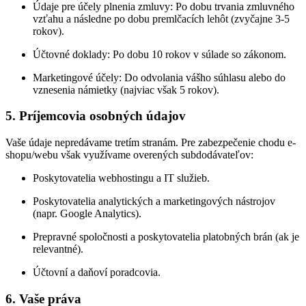
Údaje pre účely plnenia zmluvy: Po dobu trvania zmluvného
vzťahu a následne po dobu premlčacích lehôt (zvyčajne 3-5
rokov).
Účtovné doklady: Po dobu 10 rokov v súlade so zákonom.
Marketingové účely: Do odvolania vášho súhlasu alebo do
vznesenia námietky (najviac však 5 rokov).
5. Príjemcovia osobných údajov
Vaše údaje nepredávame tretím stranám. Pre zabezpečenie chodu e-
shopu/webu však využívame overených subdodávateľov:
Poskytovatelia webhostingu a IT služieb.
Poskytovatelia analytických a marketingových nástrojov
(napr. Google Analytics).
Prepravné spoločnosti a poskytovatelia platobných brán (ak je
relevantné).
Účtovní a daňoví poradcovia.
6. Vaše práva