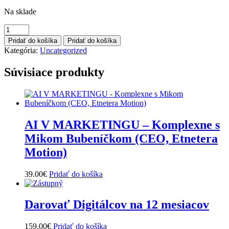
Na sklade
množstvo
Video
Pridať do košíka
Pridať do košíka
architekt
Kategória:
Uncategorized
LVLUP
s
Súvisiace produkty
Patrikom
Kusým:
Double
Ticket
AI V MARKETINGU – Komplexne s
Mikom Bubeníčkom (CEO, Etnetera
Motion)
39.00
€
Pridať do košíka
Darovať Digitálcov na 12 mesiacov
159.00
€
Pridať do košíka