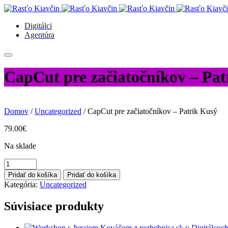
Digitálci
Agentúra
CapCut pre začiatočníkov – Pat
Domov
/
Uncategorized
/ CapCut pre začiatočníkov – Patrik Kusý
79.00
€
Na sklade
množstvo
CapCut
Pridať do košíka
Pridať do košíka
pre
Kategória:
Uncategorized
začiatočníkov
-
Súvisiace produkty
Patrik
Kusý