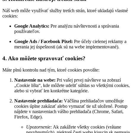
Náš web môže využívať služby tretích strán, ktoré ukladajú vlastné
cookies:
Google Analytics:
Pre analýzu návštevnosti a správania
používateľov.
Google Ads / Facebook Pixel:
Pre účely cielenej reklamy a
merania jej úspešnosti (ak sú na webe implementované).
4. Ako môžete spravovať cookies?
Máte plnú kontrolu nad tým, ktoré cookies povolíte:
Nastavenie na webe:
Pri vašej prvej návšteve sa zobrazí
„Cookie lišta“, kde môžete udeliť súhlas so všetkými cookies,
alebo si vybrať len konkrétne kategórie.
Nastavenie prehliadača:
Väčšina prehliadačov umožňuje
cookies úplne zakázať alebo vymazať tie už uložené. Postup
nájdete v nastaveniach vášho prehliadača (Chrome, Safari,
Firefox, Edge).
Upozornenie:
Ak zakážete všetky cookies (vrátane
nevyhnutných), niektoré časti webu kiavcin.sk nemusia