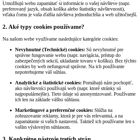
Umožňujú webu zapamätať si informácie o vašej návšteve (napr.
preferovaný jazyk, obsah košíka alebo štatistiky návštevnosti),
vďaka čomu je vaša ďalšia návšteva jednoduchšia a web užitočnejší.
2. Aké typy cookies používame?
Na našom webe využívame nasledujúce kategórie cookies:
Nevyhnutné (Technické) cookies:
Sú nevyhnutné pre
správne fungovanie webu (napr. navigácia, prístup do
zabezpečených sekcií, ukladanie tovaru v košíku). Bez týchto
cookies by web nefungoval správne. Na ich používanie
nepotrebujeme váš súhlas.
Analytické a štatistické cookies:
Pomáhajú nám pochopiť,
ako návštevníci používajú web (napr. ktoré stránky sú
najpopulárnejšie). Tieto údaje sú anonymizované. Používame
ich len na základe vášho súhlasu.
Marketingové a preferenčné cookies:
Slúžia na
zobrazovanie reklamy, ktorá je pre vás relevantná, a na
zapamätanie si vašich nastavení. Taktiež ich používame len s
vaším výslovným súhlasom.
3. Konkrétne nástroje tretích strán